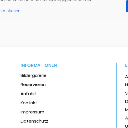
ormationen
INFORMATIONEN
Bildergalerie
A
Reservieren
H
S
Anfahrt
D
Kontakt
M
Impressum
A
Datenschutz
U