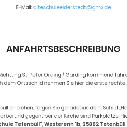
E-Mail:
alteschuleeiderstedt@gmx.de
ANFAHRTSBESCHREIBUNG
Richtung St. Peter Ording / Garding kommend fahre
h dem Ortsschild nehmen Sie hier die erste rechte
üll erreichen, folgen Sie geradeaus dem Schild „Ha
 vorbei und gegenüber der Kirche sind Parkplätze. Hi
Schule Tetenbüll“, Westerenn 1b, 25882 Tetenbüll
.