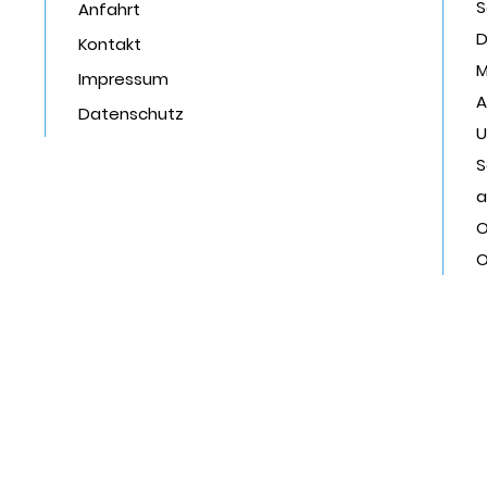
S
Anfahrt
D
Kontakt
M
Impressum
A
Datenschutz
U
S
a
O
O